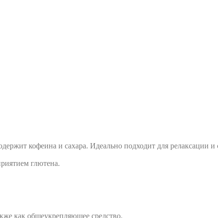
одержит кофеина и сахара. Идеально подходит для релаксации и 
риятием глютена.
акже как общеукрепляющее средство.