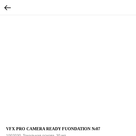
VFX PRO CAMERA READY FUONDATION №07
1002030, Тональная основа, 30 мл