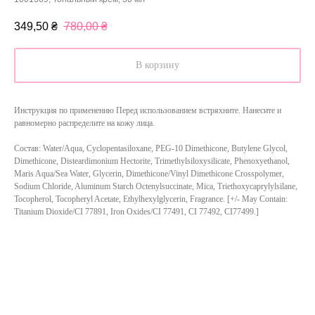
349,50
₴
780,00
₴
В корзину
Инструкция по применению Перед использованием встряхните. Нанесите и
равномерно распределите на кожу лица.
Cостав: Water/Aqua, Cyclopentasiloxane, PEG-10 Dimethicone, Butylene Glycol,
Dimethicone, Disteardimonium Hectorite, Trimethylsiloxysilicate, Phenoxyethanol,
Maris Aqua/Sea Water, Glycerin, Dimethicone/Vinyl Dimethicone Crosspolymer,
Sodium Chloride, Aluminum Starch Octenylsuccinate, Mica, Triethoxycaprylylsilane,
Tocopherol, Tocopheryl Acetate, Ethylhexylglycerin, Fragrance. [+/- May Contain:
Titanium Dioxide/CI 77891, Iron Oxides/CI 77491, CI 77492, CI77499.]