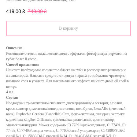
419,00
₴
740,00
₴
В корзину
Описание
Роскошные оттенки, насыщенные цвета с эффектом фотофильтра, держатся на
губах более 8 часов.
Способ применения
Нанесите необходимое количество блеска на губы и распределите равномерно
аппликатором. Наносить средство от центра к краям во избежание чрезмерно
плотного слоя в уголках. Для максимального эффекта нанесите двойной слой в
центре.
4 мл
Состав
Изододекан, триметилсилоксисиликат, дистеардимониум гекторит, вазелин,
кроссполимер диметикона/винилдиметикона, полибутен, Cera Alba (пчелиный
воск), Euphorbia Cerifera (Candellila) Cera, феноксиэтанол, глицерин, экстракт
корневища Zingiber Officinale, триэтоксикаприлилсилан, ароматизатор,
этилгексилглицерин. Может содержать: Ci 77891/диоксид титана, Ci 77491, Ci
77492, Ci 77499/оксиды железа, Ci 77007/синий ультрамарин, Ci 42090/Fd&C
синий №1, Ci 15880/D&C красный №34, Ci 19140/Fd&C желтый №5, Ci