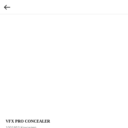
VFX PRO CONCEALER
1001953.Консилер