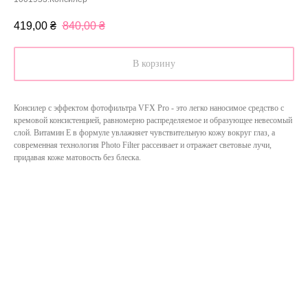
419,00
₴
840,00
₴
В корзину
Консилер с эффектом фотофильтра VFX Pro - это легко наносимое средство с
кремовой консистенцией, равномерно распределяемое и образующее невесомый
слой. Витамин Е в формуле увлажняет чувствительную кожу вокруг глаз, а
современная технология Photo Filter рассеивает и отражает световые лучи,
придавая коже матовость без блеска.