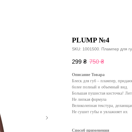
PLUMP №4
SKU:
1001500. Плампер для гу
299
₴
750
₴
Описание Товара
Блеск для губ – плампер, прида
более полный и объемный вид.
Большая пушистая кисточка! Лег
Не липкая формула
Великолепная текстура, делающая
Не сушит губы и увлажняет их
Способ применения