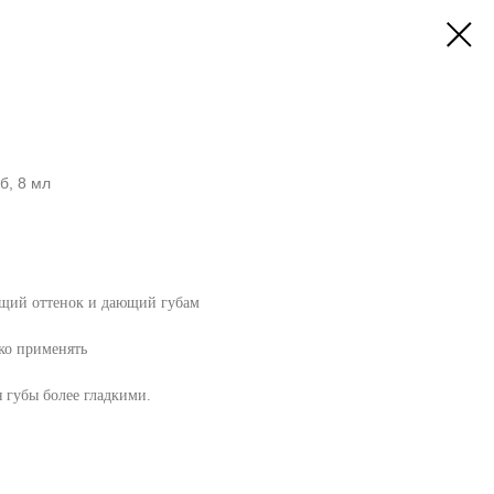
б, 8 мл
ющий оттенок и дающий губам
ко применять
 губы более гладкими.