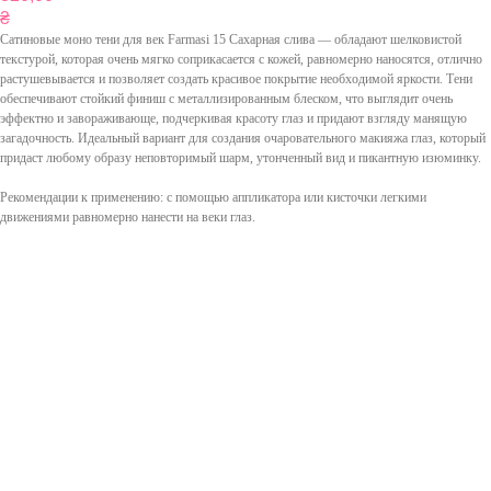
₴
Сатиновые моно тени для век Farmasi 15 Сахарная слива — обладают шелковистой
текстурой, которая очень мягко соприкасается с кожей, равномерно наносятся, отлично
растушевывается и позволяет создать красивое покрытие необходимой яркости. Тени
обеспечивают стойкий финиш с металлизированным блеском, что выглядит очень
эффектно и завораживающе, подчеркивая красоту глаз и придают взгляду манящую
загадочность. Идеальный вариант для создания очаровательного макияжа глаз, который
придаст любому образу неповторимый шарм, утонченный вид и пикантную изюминку.
Рекомендации к применению: с помощью аппликатора или кисточки легкими
движениями равномерно нанести на веки глаз.