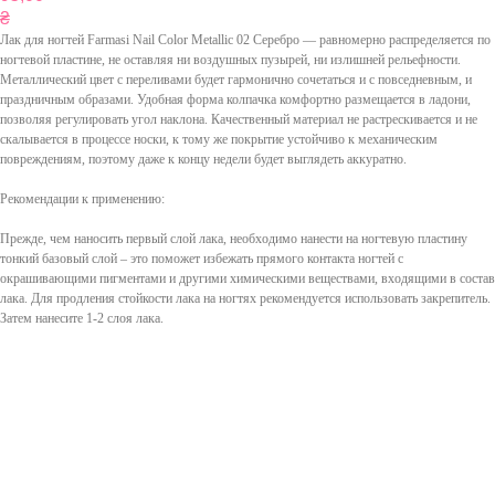
₴
Лак для ногтей Farmasi Nail Color Metallic 02 Серебро — равномерно распределяется по
ногтевой пластине, не оставляя ни воздушных пузырей, ни излишней рельефности.
Металлический цвет с переливами будет гармонично сочетаться и с повседневным, и
праздничным образами. Удобная форма колпачка комфортно размещается в ладони,
позволяя регулировать угол наклона. Качественный материал не растрескивается и не
скалывается в процессе носки, к тому же покрытие устойчиво к механическим
повреждениям, поэтому даже к концу недели будет выглядеть аккуратно.
Рекомендации к применению:
Прежде, чем наносить первый слой лака, необходимо нанести на ногтевую пластину
тонкий базовый слой – это поможет избежать прямого контакта ногтей с
окрашивающими пигментами и другими химическими веществами, входящими в состав
лака. Для продления стойкости лака на ногтях рекомендуется использовать закрепитель.
Затем нанесите 1-2 слоя лака.