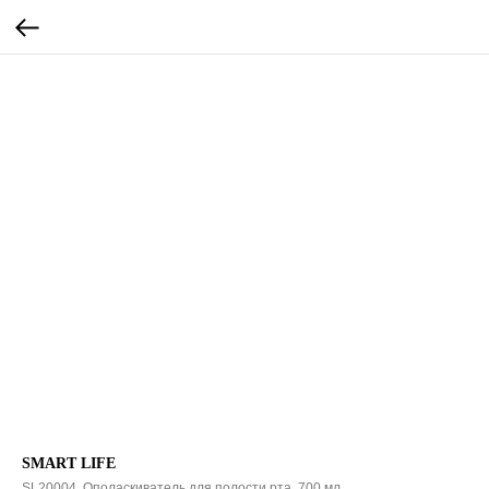
SMART LIFE
SL20004. Ополаскиватель для полости рта, 700 мл