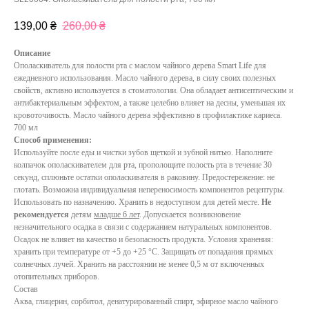
139,00
₴
260,00
₴
Описание
Ополаскиватель для полости рта с маслом чайного дерева Smart Life для
ежедневного использования. Масло чайного дерева, в силу своих полезных
свойств, активно используется в стоматологии. Она обладает антисептическим и
антибактериальным эффектом, а также целебно влияет на десны, уменьшая их
кровоточивость. Масло чайного дерева эффективно в профилактике кариеса.
700 мл
Способ применения:
Используйте после еды и чистки зубов щеткой и зубной нитью. Наполните
колпачок ополаскивателем для рта, прополощите полость рта в течение 30
секунд, сплюньте остатки ополаскивателя в раковину. Предостережение: не
глотать. Возможна индивидуальная непереносимость компонентов рецептуры.
Использовать по назначению. Хранить в недоступном для детей месте.
Не
рекомендуется
детям
младше 6 лет
. Допускается возникновение
незначительного осадка в связи с содержанием натуральных компонентов.
Осадок не влияет на качество и безопасность продукта. Условия хранения:
хранить при температуре от +5 до +25 °С. Защищать от попадания прямых
солнечных лучей. Хранить на расстоянии не менее 0,5 м от включенных
отопительных приборов.
Состав
Аква, глицерин, сорбитол, денатурированный спирт, эфирное масло чайного