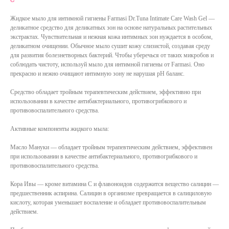
Жидкое мыло для интимной гигиены Farmasi Dr.Tuna Intimate Care Wash Gel —
деликатное средство для деликатных зон на основе натуральных растительных
экстрактах. Чувствительная и нежная кожа интимных зон нуждается в особом,
деликатном очищении. Обычное мыло сушит кожу слизистой, создавая среду
для развития болезнетворных бактерий. Чтобы уберечься от таких микробов и
соблюдать чистоту, используй мыло для интимной гигиены от Farmasi. Оно
прекрасно и нежно очищают интимную зону не нарушая pH баланс.
Средство обладает тройным терапевтическим действием, эффективно при
использовании в качестве антибактериального, противогрибкового и
противовоспалительного средства.
Активные компоненты жидкого мыла:
Масло Мануки — обладает тройным терапевтическим действием, эффективен
при использовании в качестве антибактериального, противогрибкового и
противовоспалительного средства.
Кора Ивы — кроме витамина С и флавоноидов содержится вещество салицин —
предшественник аспирина. Салицин в организме превращается в салициловую
кислоту, которая уменьшает воспаление и обладает противовоспалительным
действием.