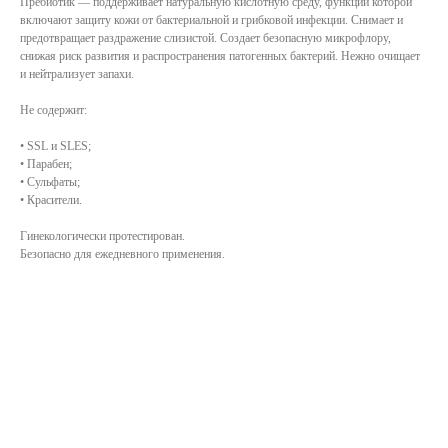
Пребиотик — поддерживает натуральную кислотную среду, функции которой
включают защиту кожи от бактериальной и грибковой инфекции. Снимает и
предотвращает раздражение слизистой. Создает безопасную микрофлору,
снижая риск развития и распространения патогенных бактерий. Нежно очищает
и нейтрализует запахи.
Не содержит:
• SSL и SLES;
• Парабен;
• Сульфаты;
• Красители.
Гинекологически протестирован.
Безопасно для ежедневного применения.