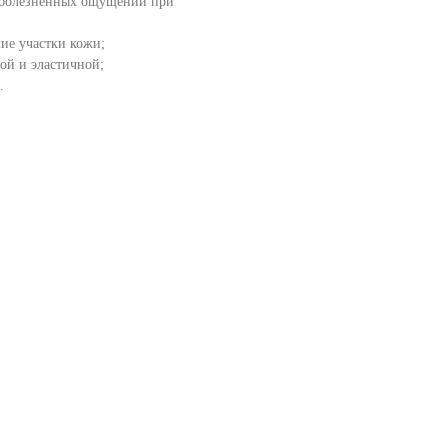
 болезненных ощущений при
ие участки кожи;
гой и эластичной;
.