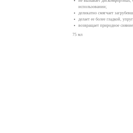
не вызывает дискомфортных,
использовании;
деликатно смягчает загрубевш
делает ее более гладкой, упру
возвращает природное сияние
75 мл