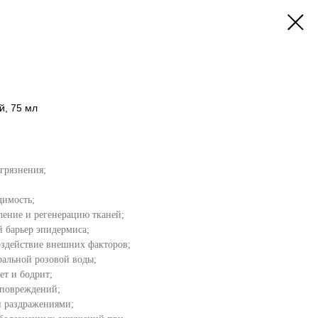
й, 75 мл
грязнения;
димость;
ление и регенерацию тканей;
 барьер эпидермиса;
здействие внешних факторов;
ральной розовой воды;
ет и бодрит;
 повреждений;
и раздражениями;