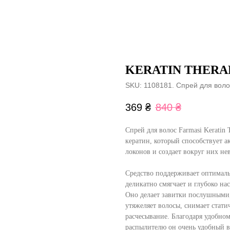
KERATIN THERA
SKU:
1108181. Спрей для воло
369
₴
840
₴
Спрей для волос Farmasi Keratin 
кератин, который способствует 
локонов и создает вокруг них н
Средство поддерживает оптимал
деликатно смягчает и глубоко н
Оно делает завитки послушными
утяжеляет волосы, снимает стати
расчесывание. Благодаря удобно
распылителю он очень удобный в