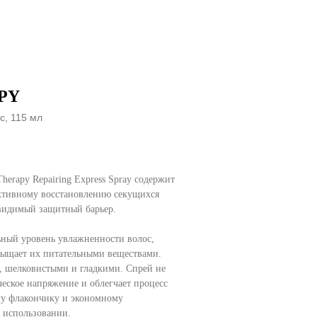
PY
с, 115 мл
Therapy Repairing Express Spray содержит
активному восстановлению секущихся
евидимый защитный барьер.
ьный уровень увлажненности волос,
асыщает их питательными веществами.
, шелковистыми и гладкими. Спрей не
ческое напряжение и облегчает процесс
му флакончику и экономному
 использовании.