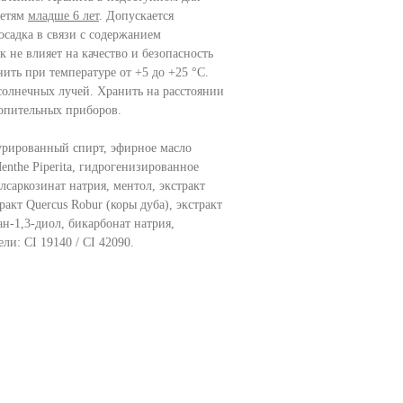
етям
младше 6 лет
. Допускается
осадка в связи с содержанием
 не влияет на качество и безопасность
нить при температуре от +5 до +25 °С.
олнечных лучей. Хранить на расстоянии
топительных приборов.
турированный спирт, эфирное масло
enthe Рiperita, гидрогенизированное
лсаркозинат натрия, ментол, экстракт
ракт Quercus Robur (коры дуба), экстракт
ан-1,3-диол, бикарбонат натрия,
ли: CI 19140 / CI 42090.