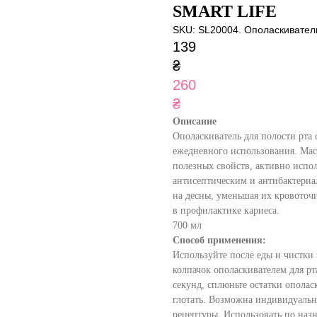
SMART LIFE
SKU:
SL20004. Ополаскиватель
139
₴
260
₴
Описание
Ополаскиватель для полости рта 
ежедневного использования. Масл
полезных свойств, активно испол
антисептическим и антибактериа
на десны, уменьшая их кровоточ
в профилактике кариеса.
700 мл
Способ применения:
Используйте после еды и чистки
колпачок ополаскивателем для рт
секунд, сплюньте остатки ополас
глотать. Возможна индивидуальн
рецептуры. Использовать по наз