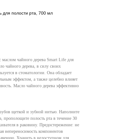
 для полости рта, 700 мл
с маслом чайного дерева Smart Life для
о чайного дерева, в силу своих
ьзуется в стоматологии. Она обладает
льным эффектом, а также целебно влияет
ивость. Масло чайного дерева эффективно
 зубов щеткой и зубной нитью. Наполните
а, прополощите полость рта в течение 30
кивателя в раковину. Предостережение: не
ая непереносимость компонентов
начению. Хранить в недоступном для