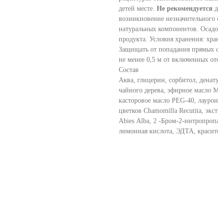
детей месте.
Не рекомендуется
д
возникновение незначительного 
натуральных компонентов. Осадок
продукта. Условия хранения: хра
Защищать от попадания прямых с
не менее 0,5 м от включенных о
Состав
Аква, глицерин, сорбитол, дена
чайного дерева, эфирное масло M
касторовое масло PEG-40, лаурои
цветков Chamomilla Recutita, экст
Abies Аlba, 2 -Бром-2-нитропроп
лимонная кислота, ЭДТА, красите