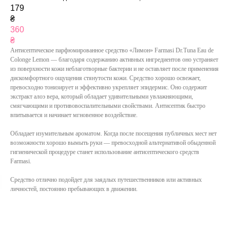
179
₴
360
₴
Антисептическое парфюмированное средство «Лимон» Farmasi Dr.Tuna Eau de
Colonge Lemon — благодаря содержанию активных ингредиентов оно устраняет
из поверхности кожи неблаготворные бактерии и не оставляет после применения
дискомфортного ощущения стянутости кожи. Средство хорошо освежает,
превосходно тонизирует и эффективно укрепляет эпидермис. Оно содержит
экстракт алоэ вера, который обладает удивительными увлажняющими,
смягчающими и противовоспалительными свойствами. Антисептик быстро
впитывается и начинает мгновенное воздействие.
Обладает изумительным ароматом. Когда после посещения публичных мест нет
возможности хорошо вымыть руки — превосходной альтернативой обыденной
гигиенической процедуре станет использование антисептического средств
Farmasi.
Средство отлично подойдет для заядлых путешественников или активных
личностей, постоянно пребывающих в движении.