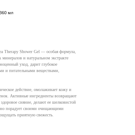
 360 мл
Sea Therapy Shower Gel — особая формула,
х минералов и натуральном экстракте
лноценный уход, дарит глубокое
ми и питательными веществами,
ическое действие, омолаживает кожу и
тенок. Активные ингредиенты возвращают
, здоровое сияние, делают ее шелковистой
ятно порадует своими очищающими
 ощущать приятную свежесть.